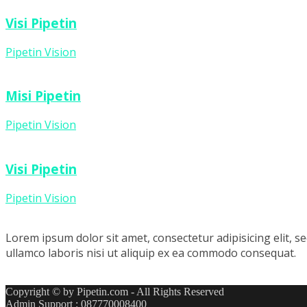
Visi Pipetin
Pipetin Vision
Misi Pipetin
Pipetin Vision
Visi Pipetin
Pipetin Vision
Lorem ipsum dolor sit amet, consectetur adipisicing elit, 
ullamco laboris nisi ut aliquip ex ea commodo consequat.
Copyright © by Pipetin.com - All Rights Reserved
Admin Support : 087770008400